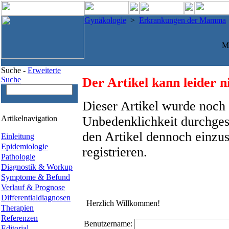
Gynäkologie
>
Erkrankungen der Mamma
M
Suche -
Erweiterte
Suche
Der Artikel kann leider n
Dieser Artikel wurde noch 
Artikelnavigation
Unbedenklichkeit durchges
den Artikel dennoch einzus
Einleitung
Epidemiologie
registrieren.
Pathologie
Diagnostik & Workup
Symptome & Befund
Verlauf & Prognose
Differentialdiagnosen
Herzlich Willkommen!
Therapien
Referenzen
Benutzername:
Editorial