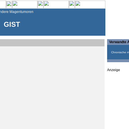
ndere Magentumoren
GIST
Verwandte A
Chronische my
Anzeige