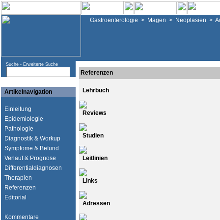
Gastroenterologie
>
Magen
>
Neoplasien
>
A
Suche -
Erweiterte Suche
Referenzen
Lehrbuch
Artikelnavigation
Einleitung
Reviews
Epidemiologie
Pathologie
Studien
Diagnostik & Workup
Symptome & Befund
Verlauf & Prognose
Leitlinien
Differentialdiagnosen
Therapien
Links
Referenzen
Editorial
Adressen
Kommentare