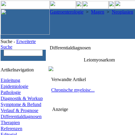
Gastroenterologie
>
Magen
>
Neoplasien
Suche -
Erweiterte
Suche
Differentialdiagnosen
Leiomyosarkom
Artikelnavigation
Verwandte Artikel
Einleitung
Epidemiologie
Chronische myeloisc...
Pathologie
Diagnostik & Workup
Symptome & Befund
Anzeige
Verlauf & Prognose
Differentialdiagnosen
Therapien
Referenzen
Editorial