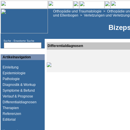
Orthopädie und Traumatologie
>
Orthopädie un
und Ellenbogen
>
Verletzungen und Verletzung
Bizep
Suche -
Erweiterte Suche
Differentialdiagnosen
Artikelnavigation
Einleitung
Epidemiologie
Pathologie
Diagnostik & Workup
Symptome & Befund
Verlauf & Prognose
Differentialdiagnosen
Therapien
Referenzen
Editorial