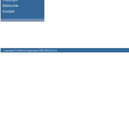
Copyright
Bildrechte
Kontakt
Copyright
(C) Medicle Organisation 2002-2013 (0.14 s)