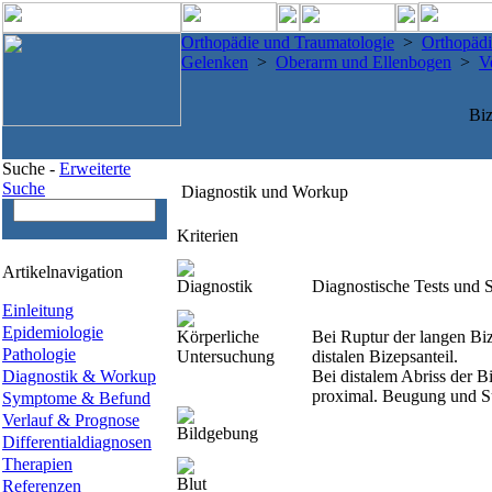
Orthopädie und Traumatologie
>
Orthopädi
Gelenken
>
Oberarm und Ellenbogen
>
V
Biz
Suche -
Erweiterte
Suche
Diagnostik und Workup
Kriterien
Artikelnavigation
Diagnostik
Diagnostische Tests und 
Einleitung
Epidemiologie
Körperliche
Bei Ruptur der langen B
Pathologie
Untersuchung
distalen Bizepsanteil.
Diagnostik & Workup
Bei distalem Abriss der 
proximal. Beugung und Su
Symptome & Befund
Verlauf & Prognose
Bildgebung
Differentialdiagnosen
Therapien
Blut
Referenzen