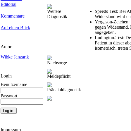
Editorial
Weitere
Speeds-Test: Bei A
Kommentare
Diagnostik
Widerstand wird ei
Yergason-Zeichen: D
gegen Widerstand. D
Auf einen Blick
angegeben.
Ludington-Test: Der
Patient in dieser a
Autor
isometrisch, treten
Wibke Janzarik
Nachsorge
Login
Meldepflicht
Benutzername
Pränataldiagnostik
Passwort
Impressum