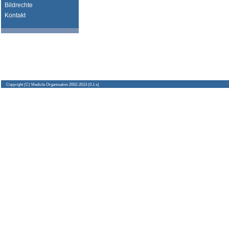
Bildrechte
Kontakt
Copyright
(C) Medicle Organisation 2002-2013 (0.1 s)