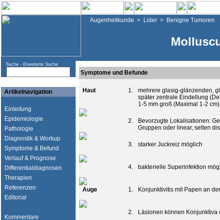
Augenheilkunde
>
Lider
>
Benigne Tumoren
Mollusc
Suche -
Erweiterte Suche
Symptome und Befunde
Haut
1.
mehrere glasig-glänzenden, gl
Artikelnavigation
später zentrale Eindellung (D
1-5 mm groß (Maximal 1-2 cm)
Einleitung
Epidemiologie
2.
Bevorzugte Lokalisationen: Ges
Gruppen oder linear, selten di
Pathologie
Diagnostik & Workup
3.
starker Juckreiz möglich
Symptome & Befund
Verlauf & Prognose
4.
bakterielle Superinfektion mög
Differentialdiagnosen
Therapien
Referenzen
Auge
1.
Konjunktivitis mit Papen an de
Editorial
2.
Läsionen können Konjunktiva 
Kommentare