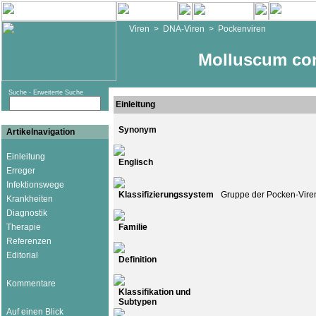
Viren
>
DNA-Viren
>
Pockenviren
Molluscum co
Suche -
Erweiterte Suche
Einleitung
Synonym
Artikelnavigation
Einleitung
Englisch
Erreger
Infektionswege
Klassifizierungssystem
Gruppe der Pocken-Vire
Krankheiten
Diagnostik
Therapie
Familie
Referenzen
Editorial
Definition
Kommentare
Klassifikation und
Subtypen
Auf einen Blick