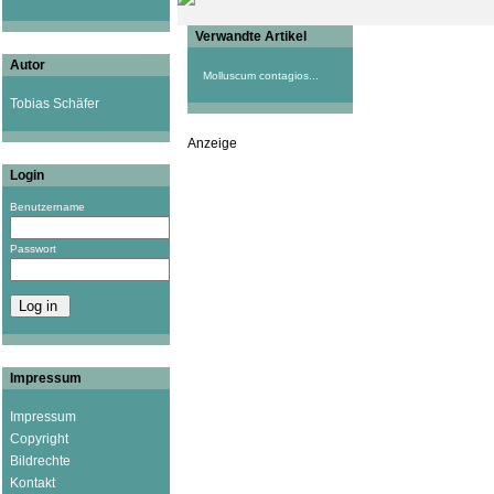
Verwandte Artikel
Autor
Molluscum contagios...
Tobias Schäfer
Anzeige
Login
Benutzername
Passwort
Impressum
Impressum
Copyright
Bildrechte
Kontakt