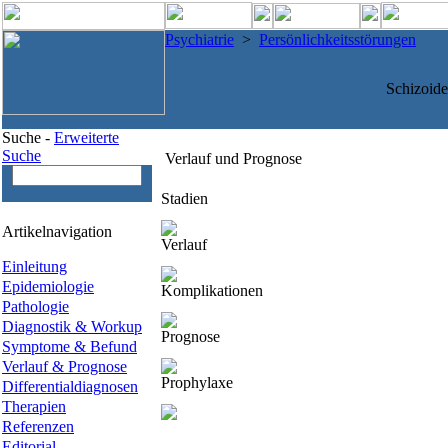
Psychiatrie
>
Persönlichkeitsstörungen
Schizoide
Suche -
Erweiterte
Suche
Verlauf und Prognose
Stadien
Artikelnavigation
Verlauf
Einleitung
Epidemiologie
Komplikationen
Pathologie
Diagnostik & Workup
Prognose
Symptome & Befund
Verlauf & Prognose
Prophylaxe
Differentialdiagnosen
Therapien
Referenzen
Editorial