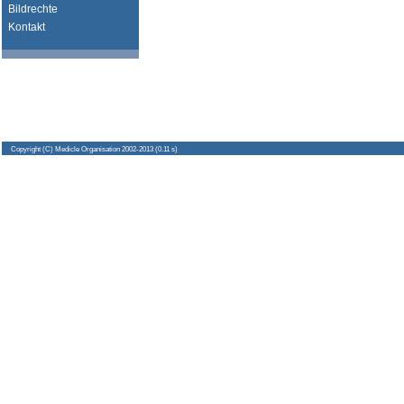
Bildrechte
Kontakt
Copyright
(C) Medicle Organisation 2002-2013 (0.11 s)