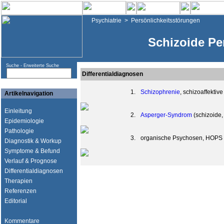
Psychiatrie
>
Persönlichkeitsstörungen
Schizoide Pe
Suche -
Erweiterte Suche
Differentialdiagnosen
1.
Schizophrenie
, schizoaffektiv
Artikelnavigation
Einleitung
2.
Asperger-Syndrom
(schizoide,
Epidemiologie
Pathologie
3.
organische Psychosen, HOPS
Diagnostik & Workup
Symptome & Befund
Verlauf & Prognose
Differentialdiagnosen
Therapien
Referenzen
Editorial
Kommentare