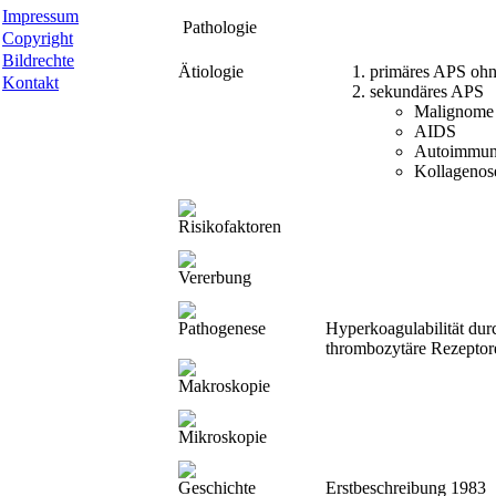
Impressum
Pathologie
Copyright
Bildrechte
Ätiologie
primäres APS oh
Kontakt
sekundäres APS
Malignome
AIDS
Autoimmun
Kollagenos
Risikofaktoren
Vererbung
Pathogenese
Hyperkoagulabilität du
thrombozytäre Rezeptor
Makroskopie
Mikroskopie
Geschichte
Erstbeschreibung 1983