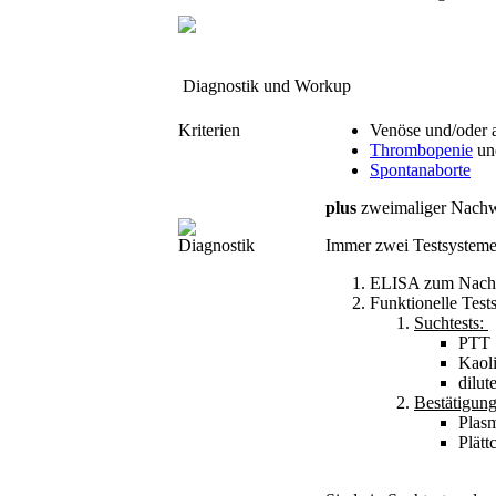
Diagnostik und Workup
Kriterien
Venöse und/oder 
Thrombopenie
un
Spontanaborte
plus
zweimaliger Nachw
Diagnostik
Immer zwei Testsysteme 
ELISA zum Nach
Funktionelle Tests
Suchtests:
PTT
Kaoli
dilu
Bestätigung
Plas
Plätt