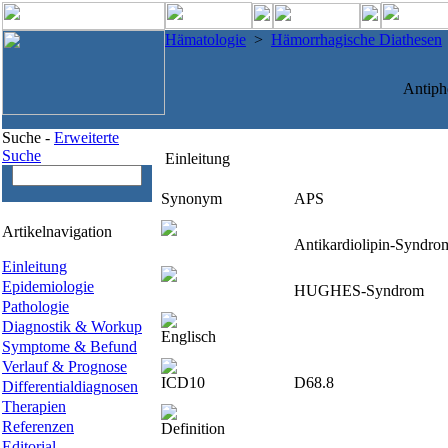
Hämatologie
>
Hämorrhagische Diathesen
Antiph
Suche -
Erweiterte
Suche
Einleitung
Synonym
APS
Artikelnavigation
Antikardiolipin-Syndro
Einleitung
Epidemiologie
HUGHES-Syndrom
Pathologie
Diagnostik & Workup
Englisch
Symptome & Befund
Verlauf & Prognose
ICD10
D68.8
Differentialdiagnosen
Therapien
Referenzen
Definition
Editorial