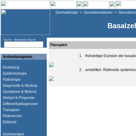
Dermatologie
>
Genodermatosen
>
Genoderma
Basalze
Suche -
Erweiterte Suche
Therapien
1.
frühzeitige Exzision der basal
Artikelnavigation
Einleitung
2.
umstritten: Retinoide systemis
Epidemiologie
Pathologie
Diagnostik & Workup
Symptome & Befund
Verlauf & Prognose
Differentialdiagnosen
Therapien
Referenzen
Editorial
Kommentare