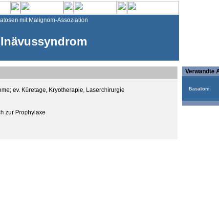
tosen mit Malignom-Assoziation
llnävussyndrom
Verwandte A
Basaliom
iome; ev. Küretage, Kryotherapie, Laserchirurgie
ch zur Prophylaxe