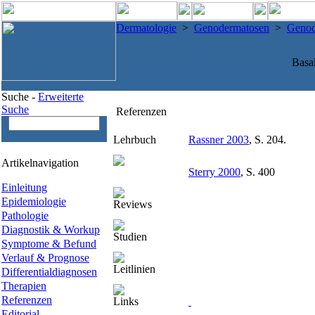
Dermatologie
>
Genodermatosen
>
Genod
Basa
Suche -
Erweiterte
Suche
Referenzen
Lehrbuch
Rassner 2003
, S. 204.
Artikelnavigation
Sterry 2000
, S. 400
Einleitung
Epidemiologie
Reviews
Pathologie
Diagnostik & Workup
Studien
Symptome & Befund
Verlauf & Prognose
Leitlinien
Differentialdiagnosen
Therapien
Referenzen
Links
Editorial