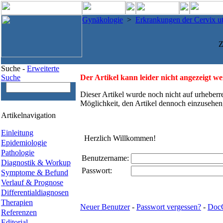
Gynäkologie
>
Erkrankungen der Cervix ut
Z
Suche -
Erweiterte
Suche
Der Artikel kann leider nicht angezeigt w
Dieser Artikel wurde noch nicht auf urheberr
Möglichkeit, den Artikel dennoch einzusehen
Artikelnavigation
Einleitung
Herzlich Willkommen!
Epidemiologie
Pathologie
Benutzername:
Diagnostik & Workup
Passwort:
Symptome & Befund
Verlauf & Prognose
Differentialdiagnosen
Therapien
Neuer Benutzer
-
Passwort vergessen?
-
Doc
Referenzen
Editorial