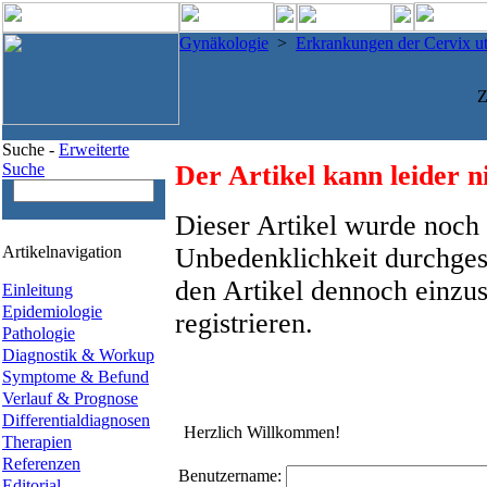
Gynäkologie
>
Erkrankungen der Cervix ut
Z
Suche -
Erweiterte
Suche
Der Artikel kann leider n
Dieser Artikel wurde noch 
Artikelnavigation
Unbedenklichkeit durchges
den Artikel dennoch einzus
Einleitung
Epidemiologie
registrieren.
Pathologie
Diagnostik & Workup
Symptome & Befund
Verlauf & Prognose
Differentialdiagnosen
Herzlich Willkommen!
Therapien
Referenzen
Benutzername:
Editorial