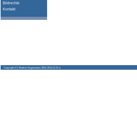
Bildrechte
Kontakt
Copyright
(C) Medicle Organisation 2002-2013 (0.15 s)