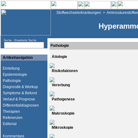
Stoffwechselerkrankungen
>
Aminosäurestoffw
Hyperammo
Suche -
Erweiterte Suche
Pathologie
Ätiologie
Artikelnavigation
Einleitung
Risikofaktoren
Epidemiologie
Pathologie
Vererbung
Diagnostik & Workup
Symptome & Befund
Verlauf & Prognose
Pathogenese
Differentialdiagnosen
Therapien
Makroskopie
Referenzen
Editorial
Mikroskopie
Kommentare