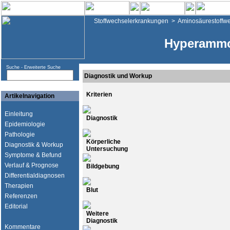
Stoffwechselerkrankungen
>
Aminosäurestoffw
Hyperammo
Suche -
Erweiterte Suche
Diagnostik und Workup
Kriterien
Artikelnavigation
Einleitung
Diagnostik
Epidemiologie
Pathologie
Körperliche
Diagnostik & Workup
Untersuchung
Symptome & Befund
Verlauf & Prognose
Bildgebung
Differentialdiagnosen
Therapien
Blut
Referenzen
Editorial
Weitere
Diagnostik
Kommentare