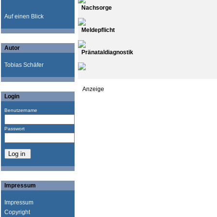
Nachsorge
Auf einen Blick
Meldepflicht
Autor
Pränataldiagnostik
Tobias Schäfer
Anzeige
Login
Benutzername
Passwort
Impressum
Impressum
Copyright