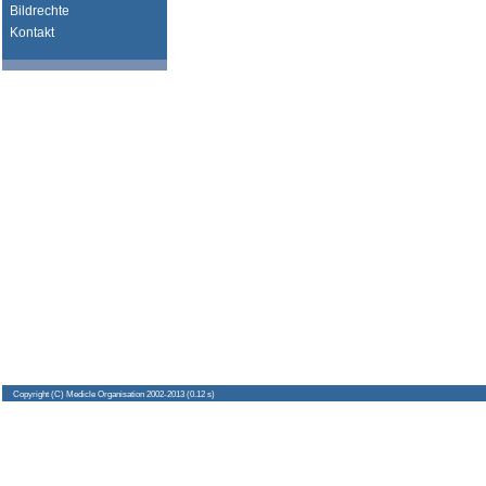
Bildrechte
Kontakt
Copyright
(C) Medicle Organisation 2002-2013 (0.12 s)