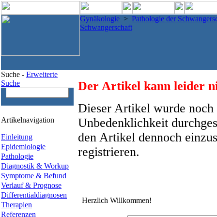
Gynäkologie
>
Pathologie der Schwangersc
Schwangerschaft
Suche -
Erweiterte
Suche
Der Artikel kann leider n
Dieser Artikel wurde noch 
Artikelnavigation
Unbedenklichkeit durchges
den Artikel dennoch einzus
Einleitung
Epidemiologie
registrieren.
Pathologie
Diagnostik & Workup
Symptome & Befund
Verlauf & Prognose
Differentialdiagnosen
Herzlich Willkommen!
Therapien
Referenzen