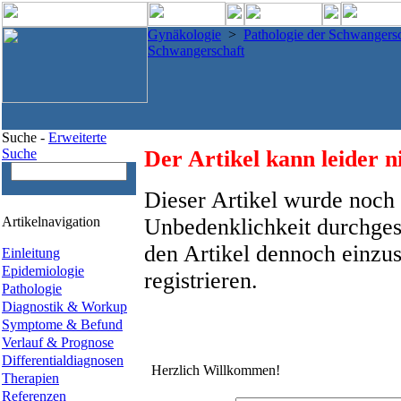
Gynäkologie
>
Pathologie der Schwangersc
Schwangerschaft
Suche -
Erweiterte
Suche
Der Artikel kann leider n
Dieser Artikel wurde noch 
Artikelnavigation
Unbedenklichkeit durchges
den Artikel dennoch einzus
Einleitung
Epidemiologie
registrieren.
Pathologie
Diagnostik & Workup
Symptome & Befund
Verlauf & Prognose
Differentialdiagnosen
Herzlich Willkommen!
Therapien
Referenzen