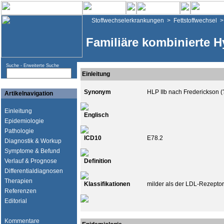
Stoffwechselerkrankungen
>
Fettstoffwechsel
Familiäre kombinierte H
Suche -
Erweiterte Suche
Einleitung
Synonym
HLP IIb nach Frederickson (
Artikelnavigation
Einleitung
Englisch
Epidemiologie
Pathologie
ICD10
E78.2
Diagnostik & Workup
Symptome & Befund
Verlauf & Prognose
Definition
Differentialdiagnosen
Therapien
Klassifikationen
milder als der LDL-Rezeptor
Referenzen
Editorial
Kommentare