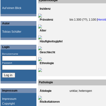
Epidemiologie
Auf einen Blick
Inzidenz
Prävalenz
bis 1:300 (??), 1:100 [
Herol
Autor
Alter
Tobias Schäfer
Häufigkeitsgipfel
Login
Geschlecht
Benutzername
Passwort
Ethnologie
Pathologie
Impressum
Ätiologie
unklar, heterogen
Impressum
Risikofaktoren
Copyright