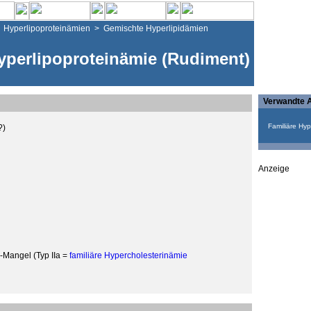
>
Hyperlipoproteinämien
>
Gemischte Hyperlipidämien
yperlipoproteinämie (Rudiment)
Verwandte A
Familiäre Hyp
?)
Anzeige
-Mangel (Typ IIa =
familiäre Hypercholesterinämie