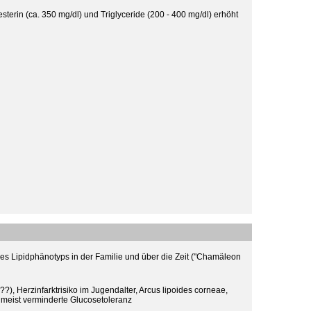
terin (ca. 350 mg/dl) und Triglyceride (200 - 400 mg/dl) erhöht
es Lipidphänotyps in der Familie und über die Zeit ("Chamäleon
), Herzinfarktrisiko im Jugendalter, Arcus lipoides corneae,
, meist verminderte Glucosetoleranz