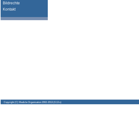
Bildrechte
Kontakt
Copyright
(C) Medicle Organisation 2002-2013 (0.13 s)