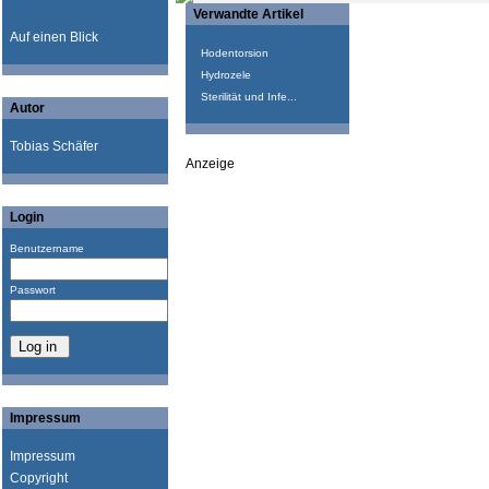
Verwandte Artikel
Auf einen Blick
Hodentorsion
Hydrozele
Sterilität und Infe...
Autor
Tobias Schäfer
Anzeige
Login
Benutzername
Passwort
Impressum
Impressum
Copyright