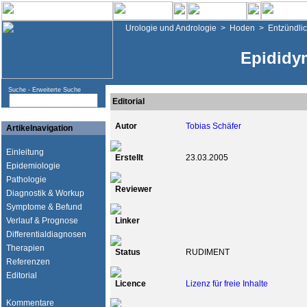
Urologie und Andrologie
>
Hoden
>
Entzündli
Epididym
Suche -
Erweiterte Suche
Editorial
Autor
Tobias Schäfer
Artikelnavigation
Einleitung
Erstellt
23.03.2005
Epidemiologie
Pathologie
Reviewer
Diagnostik & Workup
Symptome & Befund
Verlauf & Prognose
Linker
Differentialdiagnosen
Therapien
Status
RUDIMENT
Referenzen
Editorial
Licence
Lizenz für freie Inhalte
Kommentare