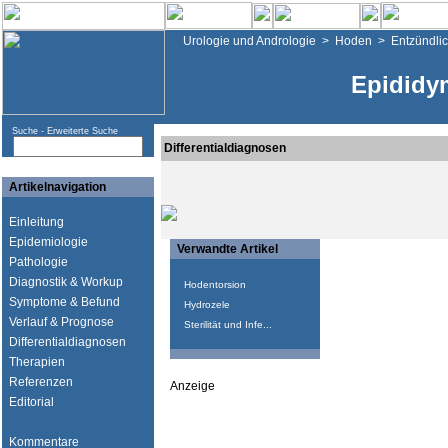
Urologie und Andrologie
>
Hoden
>
Entzündli
Epididym
Suche -
Erweiterte Suche
Differentialdiagnosen
Artikelnavigation
Einleitung
Epidemiologie
Verwandte Artikel
Pathologie
Diagnostik & Workup
Hodentorsion
Symptome & Befund
Hydrozele
Verlauf & Prognose
Sterilität und Infe...
Differentialdiagnosen
Therapien
Referenzen
Anzeige
Editorial
Kommentare