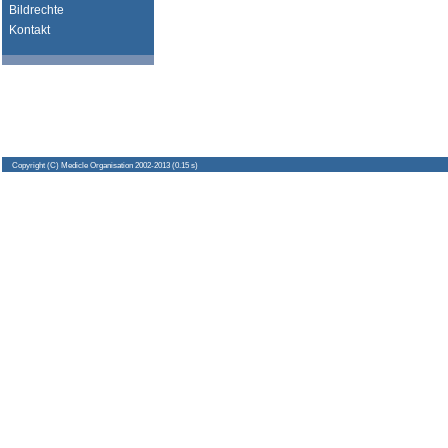
Bildrechte
Kontakt
Copyright
(C) Medicle Organisation 2002-2013 (0.15 s)