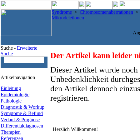
Syndrome
>
Chromosomenaberrationen
Mikrodeletionen
An
Suche -
Erweiterte
Suche
Der Artikel kann leider n
Dieser Artikel wurde noch 
Artikelnavigation
Unbedenklichkeit durchges
den Artikel dennoch einzus
Einleitung
Epidemiologie
registrieren.
Pathologie
Diagnostik & Workup
Symptome & Befund
Verlauf & Prognose
Differentialdiagnosen
Herzlich Willkommen!
Therapien
Referenzen