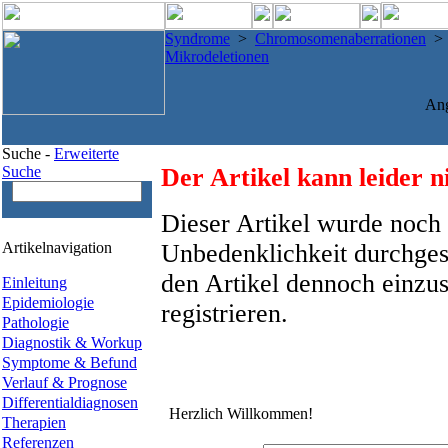
Syndrome
>
Chromosomenaberrationen
Mikrodeletionen
An
Suche -
Erweiterte
Suche
Der Artikel kann leider n
Dieser Artikel wurde noch 
Artikelnavigation
Unbedenklichkeit durchges
den Artikel dennoch einzus
Einleitung
Epidemiologie
registrieren.
Pathologie
Diagnostik & Workup
Symptome & Befund
Verlauf & Prognose
Differentialdiagnosen
Herzlich Willkommen!
Therapien
Referenzen