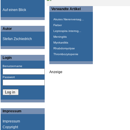
Verwandte Artikel
Auf einen Blick
Akutes Nierenversag...
Fieber
Autor
Leptospira interrog...
Meningitis
Stefan Zschiedrich
Myokarditis
Rhabdomyolyse
Thrombozytopenie
Login
Benutzername
Anzeige
Passwort
Impressum
Impressum
Copyright