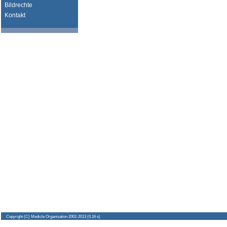
Bildrechte
Kontakt
Copyright
(C) Medicle Organisation 2002-2013 (0.16 s)