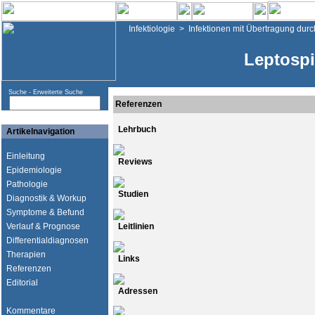
Infektiologie
>
Infektionen mit Übertragung durc
Leptospi
Suche -
Erweiterte Suche
Referenzen
Lehrbuch
Artikelnavigation
Einleitung
Reviews
Epidemiologie
Pathologie
Studien
Diagnostik & Workup
Symptome & Befund
Verlauf & Prognose
Leitlinien
Differentialdiagnosen
Therapien
Links
Referenzen
Editorial
Adressen
Kommentare