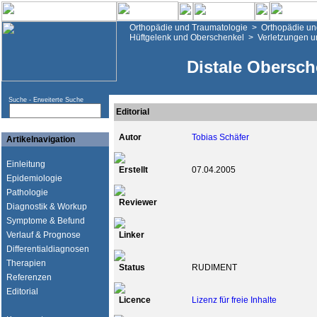
Orthopädie und Traumatologie
>
Orthopädie un
Hüftgelenk und Oberschenkel
>
Verletzungen u
Distale Obersch
Suche -
Erweiterte Suche
Editorial
Autor
Tobias Schäfer
Artikelnavigation
Einleitung
Erstellt
07.04.2005
Epidemiologie
Pathologie
Reviewer
Diagnostik & Workup
Symptome & Befund
Verlauf & Prognose
Linker
Differentialdiagnosen
Therapien
Status
RUDIMENT
Referenzen
Editorial
Licence
Lizenz für freie Inhalte