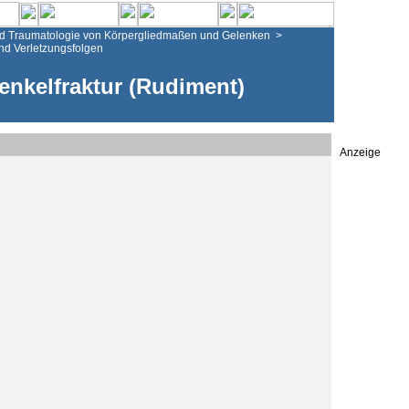
d Traumatologie von Körpergliedmaßen und Gelenken
>
nd Verletzungsfolgen
enkelfraktur (Rudiment)
Anzeige