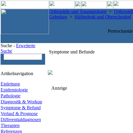
Orthopädie und Traumatologie
>
Orthopädi
Gelenken
>
Hüftgelenk und Oberschenkel
Pertrochantä
Suche -
Erweiterte
Suche
Symptome und Befunde
Artikelnavigation
Einleitung
Anzeige
Epidemiologie
Pathologie
Diagnostik & Workup
Symptome & Befund
Verlauf & Prognose
Differentialdiagnosen
Therapien
Referenzen