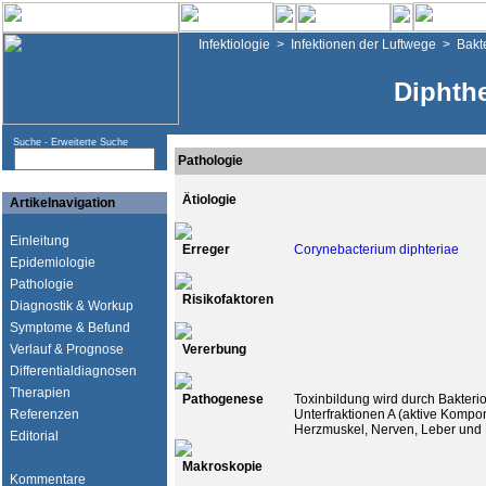
Infektiologie
>
Infektionen der Luftwege
>
Bakte
Diphthe
Suche -
Erweiterte Suche
Pathologie
Ätiologie
Artikelnavigation
Einleitung
Erreger
Corynebacterium diphteriae
Epidemiologie
Pathologie
Risikofaktoren
Diagnostik & Workup
Symptome & Befund
Verlauf & Prognose
Vererbung
Differentialdiagnosen
Therapien
Pathogenese
Toxinbildung wird durch Bakteri
Referenzen
Unterfraktionen A (aktive Kompo
Herzmuskel, Nerven, Leber und 
Editorial
Makroskopie
Kommentare