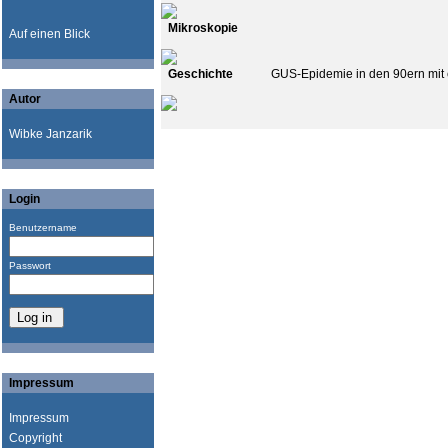
Mikroskopie
Auf einen Blick
Geschichte
GUS-Epidemie in den 90ern mit 
Autor
Wibke Janzarik
Login
Benutzername
Passwort
Impressum
Impressum
Copyright