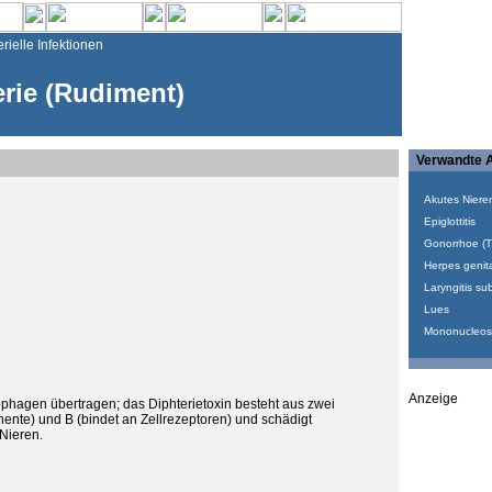
rielle Infektionen
rie (Rudiment)
Verwandte A
Akutes Niere
Epiglottitis
Gonorrhoe (T
Herpes genita
Laryngitis sub
Lues
Mononucleosis
Anzeige
ophagen übertragen; das Diphterietoxin besteht aus zwei
nente) und B (bindet an Zellrezeptoren) und schädigt
Nieren.