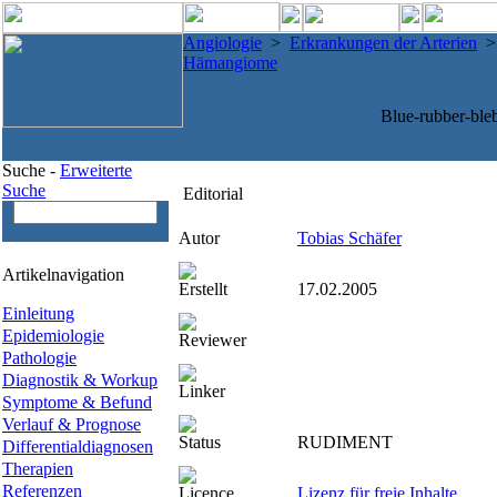
Angiologie
>
Erkrankungen der Arterien
Hämangiome
Blue-rubber-bl
Suche -
Erweiterte
Suche
Editorial
Autor
Tobias Schäfer
Artikelnavigation
Erstellt
17.02.2005
Einleitung
Epidemiologie
Reviewer
Pathologie
Diagnostik & Workup
Linker
Symptome & Befund
Verlauf & Prognose
Status
RUDIMENT
Differentialdiagnosen
Therapien
Referenzen
Licence
Lizenz für freie Inhalte