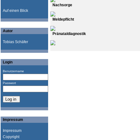
Nachsorge
Auf einen Blick
Meldepflicht
Autor
Pränataldiagnostik
Tobias Schäfer
Login
Benutzername
Passwort
Impressum
Impressum
Copyright