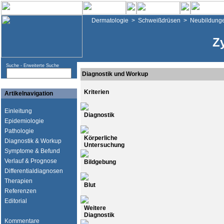
Dermatologie
>
Schweißdrüsen
>
Neubildunge
Z
Suche -
Erweiterte Suche
Diagnostik und Workup
Kriterien
Artikelnavigation
Einleitung
Diagnostik
Epidemiologie
Pathologie
Körperliche
Diagnostik & Workup
Untersuchung
Symptome & Befund
Verlauf & Prognose
Bildgebung
Differentialdiagnosen
Therapien
Blut
Referenzen
Editorial
Weitere
Diagnostik
Kommentare