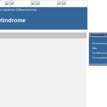
n apokriner Differenzierung
ylindrome
Verwandte A
Hautmetasta
Milie
Trichilemmalz
Trichoepithel