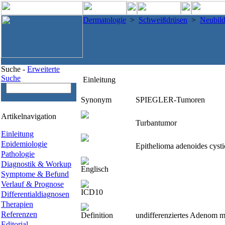
Dermatologie
>
Schweißdrüsen
>
Neubild
Suche -
Erweiterte
Suche
Einleitung
Synonym
SPIEGLER-Tumoren
Artikelnavigation
Turbantumor
Einleitung
Epidemiologie
Epithelioma adenoides cyst
Pathologie
Diagnostik & Workup
Englisch
Symptome & Befund
Verlauf & Prognose
ICD10
Differentialdiagnosen
Therapien
Referenzen
Definition
undifferenziertes Adenom me
Editorial