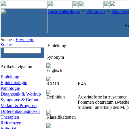
Gastroenterologie
>
Abdomen
>
Bauchwa
He
Suche -
Erweiterte
Suche
Einleitung
Synonym
Artikelnavigation
Englisch
Einleitung
Epidemiologie
ICD10
K45
Pathologie
Diagnostik & Workup
Definition
Austrittpforte ist zusammen 
Symptome & Befund
Foramen obturatum zwische
Verlauf & Prognose
Sitzbein; unterhalb des M. p
Differentialdiagnosen
Therapien
Klassifikationen
Referenzen
Editorial