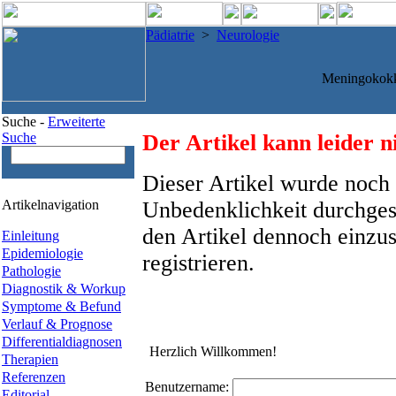
Pädiatrie
>
Neurologie
Meningokokk
Suche -
Erweiterte
Suche
Der Artikel kann leider n
Dieser Artikel wurde noch 
Artikelnavigation
Unbedenklichkeit durchges
den Artikel dennoch einzus
Einleitung
Epidemiologie
registrieren.
Pathologie
Diagnostik & Workup
Symptome & Befund
Verlauf & Prognose
Differentialdiagnosen
Herzlich Willkommen!
Therapien
Referenzen
Benutzername:
Editorial