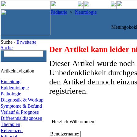
Pädiatrie
>
Neurologie
Meningokokk
Suche -
Erweiterte
Suche
Der Artikel kann leider n
Dieser Artikel wurde noch 
Artikelnavigation
Unbedenklichkeit durchges
den Artikel dennoch einzus
Einleitung
Epidemiologie
registrieren.
Pathologie
Diagnostik & Workup
Symptome & Befund
Verlauf & Prognose
Differentialdiagnosen
Herzlich Willkommen!
Therapien
Referenzen
Benutzername:
Editorial