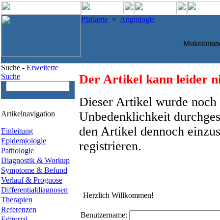
Pädiatrie
>
Angiologie
Mukokutan
Suche -
Erweiterte
Suche
Der Artikel kann leider n
Dieser Artikel wurde noch 
Artikelnavigation
Unbedenklichkeit durchges
den Artikel dennoch einzus
Einleitung
Epidemiologie
registrieren.
Pathologie
Diagnostik & Workup
Symptome & Befund
Verlauf & Prognose
Differentialdiagnosen
Herzlich Willkommen!
Therapien
Referenzen
Benutzername:
Editorial