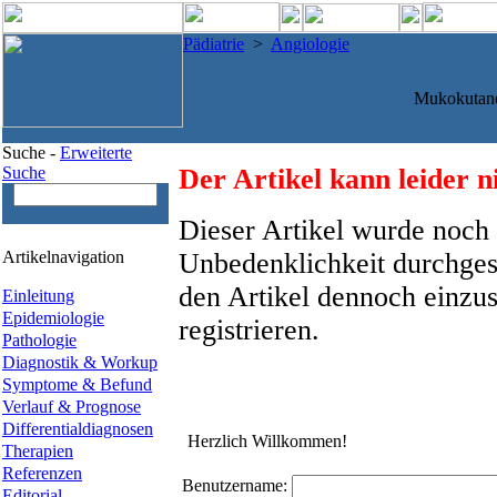
Pädiatrie
>
Angiologie
Mukokutan
Suche -
Erweiterte
Suche
Der Artikel kann leider n
Dieser Artikel wurde noch 
Artikelnavigation
Unbedenklichkeit durchges
den Artikel dennoch einzus
Einleitung
Epidemiologie
registrieren.
Pathologie
Diagnostik & Workup
Symptome & Befund
Verlauf & Prognose
Differentialdiagnosen
Herzlich Willkommen!
Therapien
Referenzen
Benutzername:
Editorial