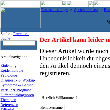
Gastroenterologie
>
Speicheldrüsen
>
Ent
S
Suche -
Erweiterte
Suche
Der Artikel kann leider n
Dieser Artikel wurde noch 
Artikelnavigation
Unbedenklichkeit durchges
den Artikel dennoch einzus
Einleitung
Epidemiologie
registrieren.
Pathologie
Diagnostik & Workup
Symptome & Befund
Verlauf & Prognose
Differentialdiagnosen
Herzlich Willkommen!
Therapien
Referenzen
Benutzername:
Editorial