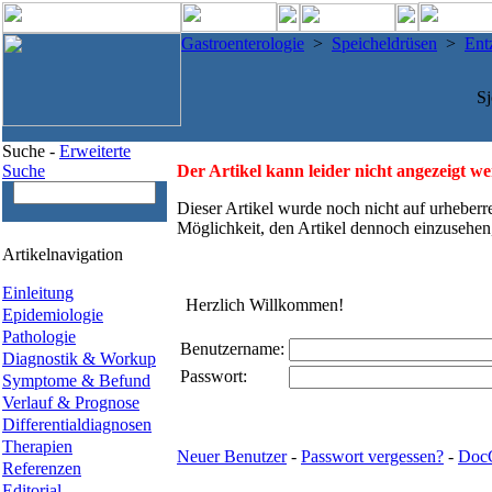
Gastroenterologie
>
Speicheldrüsen
>
Ent
S
Suche -
Erweiterte
Suche
Der Artikel kann leider nicht angezeigt w
Dieser Artikel wurde noch nicht auf urheberr
Möglichkeit, den Artikel dennoch einzusehen
Artikelnavigation
Einleitung
Herzlich Willkommen!
Epidemiologie
Pathologie
Benutzername:
Diagnostik & Workup
Passwort:
Symptome & Befund
Verlauf & Prognose
Differentialdiagnosen
Therapien
Neuer Benutzer
-
Passwort vergessen?
-
Doc
Referenzen
Editorial