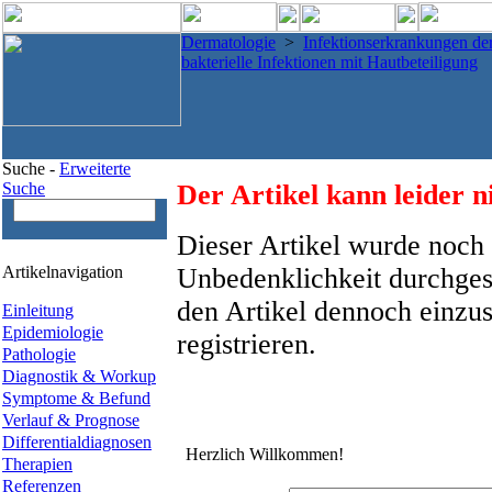
Dermatologie
>
Infektionserkrankungen de
bakterielle Infektionen mit Hautbeteiligung
Suche -
Erweiterte
Suche
Der Artikel kann leider n
Dieser Artikel wurde noch 
Artikelnavigation
Unbedenklichkeit durchges
den Artikel dennoch einzus
Einleitung
Epidemiologie
registrieren.
Pathologie
Diagnostik & Workup
Symptome & Befund
Verlauf & Prognose
Differentialdiagnosen
Herzlich Willkommen!
Therapien
Referenzen