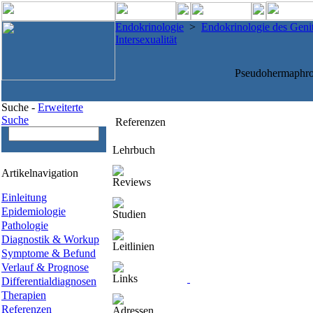
Endokrinologie
>
Endokrinologie des Genit
Intersexualität
Pseudohermaphrod
Suche -
Erweiterte
Suche
Referenzen
Lehrbuch
Artikelnavigation
Reviews
Einleitung
Epidemiologie
Studien
Pathologie
Diagnostik & Workup
Leitlinien
Symptome & Befund
Verlauf & Prognose
Links
Differentialdiagnosen
Therapien
Referenzen
Adressen