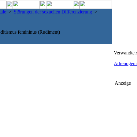
ale
>
Störungen der sexuellen Differenzierung
>
itismus femininus (Rudiment)
Verwandte A
Adrenogenit
Anzeige