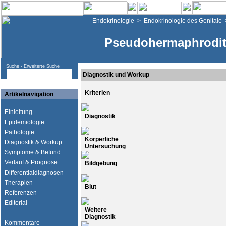
Endokrinologie
>
Endokrinologie des Genitale
Pseudohermaphrodit
Suche -
Erweiterte Suche
Diagnostik und Workup
Kriterien
Artikelnavigation
Einleitung
Diagnostik
Epidemiologie
Pathologie
Körperliche
Diagnostik & Workup
Untersuchung
Symptome & Befund
Verlauf & Prognose
Bildgebung
Differentialdiagnosen
Therapien
Blut
Referenzen
Editorial
Weitere
Diagnostik
Kommentare