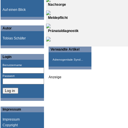
Nachsorge
Auf einen Blick
Meldepflicht
Autor
Pränataldiagnostik
Tobias Schäfer
Verwandte Artikel
Login
Adrenogenitale Synd...
Benutzername
Passwort
Anzeige
Impressum
Impressum
Copyright