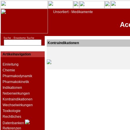
Unsortiert - Medikamente
Ac
Suche -
Erweiterte Suche
Kontraindikationen
Artikelnavigation
Einleitung
Chemie
Pharmakodynamik
Pharmakokinetik
Indikationen
Nebenwirkungen
Kontraindikationen
Wechselwirkungen
Toxikologie
Rechtliches
Datenbanken
Referenzen