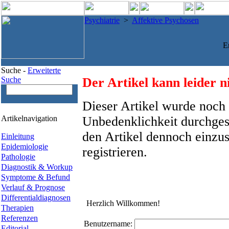
Psychiatrie
>
Affektive Psychosen
E
Suche -
Erweiterte
Suche
Der Artikel kann leider n
Dieser Artikel wurde noch 
Artikelnavigation
Unbedenklichkeit durchges
den Artikel dennoch einzus
Einleitung
Epidemiologie
registrieren.
Pathologie
Diagnostik & Workup
Symptome & Befund
Verlauf & Prognose
Differentialdiagnosen
Herzlich Willkommen!
Therapien
Referenzen
Benutzername:
Editorial