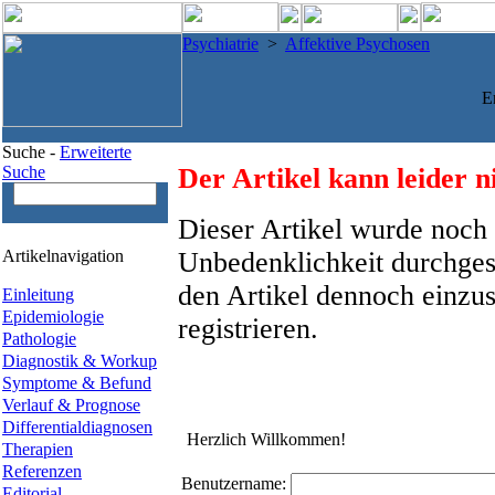
Psychiatrie
>
Affektive Psychosen
E
Suche -
Erweiterte
Suche
Der Artikel kann leider n
Dieser Artikel wurde noch 
Artikelnavigation
Unbedenklichkeit durchges
den Artikel dennoch einzus
Einleitung
Epidemiologie
registrieren.
Pathologie
Diagnostik & Workup
Symptome & Befund
Verlauf & Prognose
Differentialdiagnosen
Herzlich Willkommen!
Therapien
Referenzen
Benutzername:
Editorial