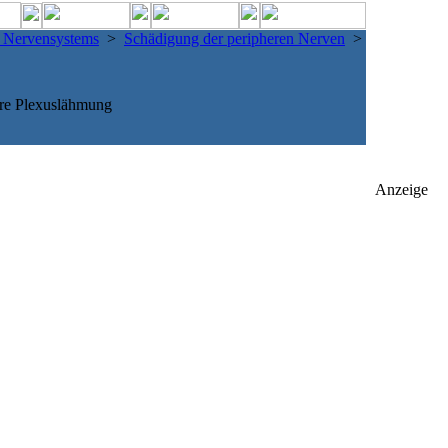
n Nervensystems
>
Schädigung der peripheren Nerven
>
re Plexuslähmung
Anzeige