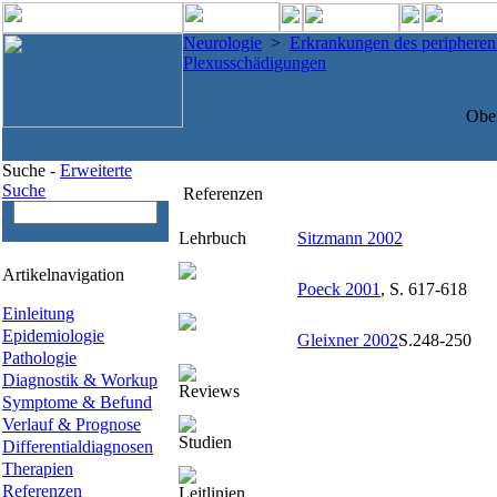
Neurologie
>
Erkrankungen des periphere
Plexusschädigungen
Obe
Suche -
Erweiterte
Suche
Referenzen
Lehrbuch
Sitzmann 2002
Artikelnavigation
Poeck 2001
, S. 617-618
Einleitung
Epidemiologie
Gleixner 2002
S.248-250
Pathologie
Diagnostik & Workup
Reviews
Symptome & Befund
Verlauf & Prognose
Studien
Differentialdiagnosen
Therapien
Referenzen
Leitlinien