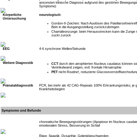
ansonsten klinische Diagnose aufgrund des gestörten Bewegungs-
Symptome)
Körperliche
neurologisch
:
Untersuchung
Gordon-II-Zeichen: Nach Auslösen des Patellarsehnenrefl
Bein in die Ausgangsstellung zurückzubringen
Chamäleonzunge: beim Herausstrecken kann die Zunge n
zuckt zurück
EEG
4-6 synchrone Wellen/Sekunde
Weitere Diagnostik
CCT
:durch den atrophierten Nucleus caudatus können sic
Ventrikelwand zeigen, evtl. frontale Hirnatrophie
PET
:nicht Routine!, reduzierte Glucoseverstoffwechselun
Pränataldiagnostik
PCR, bei mehr als 42 CAG-Repeats 100% Erkrankungsrisiko, je g
Krankheitsbeginn
Symptome und Befunde
choreatische Bewegungsstörungen (Apoptose im Nucleus caudatu
emotionalen Stress, Besserung im Schlaf
Rigor, Spastik, Dysarthie, Gelenkbeschwerden