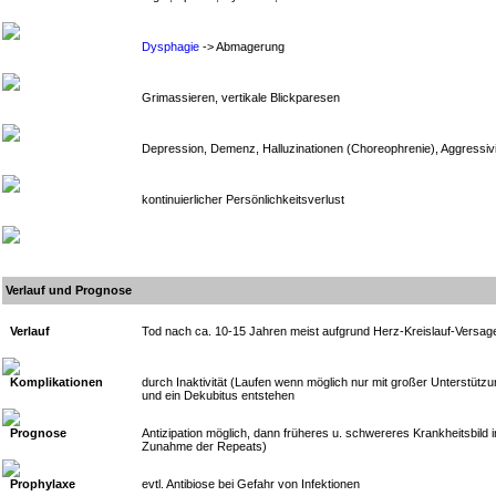
Dysphagie
-> Abmagerung
Grimassieren, vertikale Blickparesen
Depression, Demenz, Halluzinationen (Choreophrenie), Aggressivi
kontinuierlicher Persönlichkeitsverlust
Verlauf und Prognose
Verlauf
Tod nach ca. 10-15 Jahren meist aufgrund Herz-Kreislauf-Versag
Komplikationen
durch Inaktivität (Laufen wenn möglich nur mit großer Unterstü
und ein Dekubitus entstehen
Prognose
Antizipation möglich, dann früheres u. schwereres Krankheitsbild 
Zunahme der Repeats)
Prophylaxe
evtl. Antibiose bei Gefahr von Infektionen