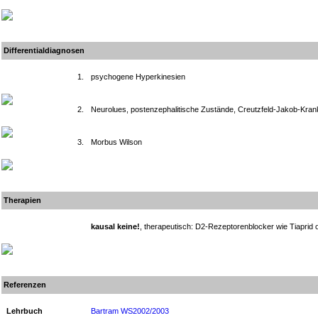
Differentialdiagnosen
1.
psychogene Hyperkinesien
2.
Neurolues, postenzephalitische Zustände, Creutzfeld-Jakob-Kran
3.
Morbus Wilson
Therapien
kausal keine!
, therapeutisch: D2-Rezeptorenblocker wie Tiaprid 
Referenzen
Lehrbuch
Bartram WS2002/2003