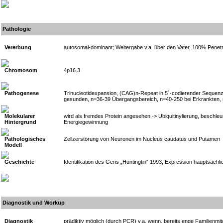
Pathologie
Vererbung
autosomal-dominant; Weitergabe v.a. über den Vater, 100% Penet
Chromosom
4p16.3
Pathogenese
Trinucleotidexpansion, (CAG)n-Repeat in 5´-codierender Sequenz
gesunden, n=36-39 Übergangsbereich, n=40-250 bei Erkrankten,
Molekularer
wird als fremdes Protein angesehen -> Ubiquitinylierung, beschle
Hintergrund
Energiegewinnung
Pathologisches
Zellzerstörung von Neuronen im Nucleus caudatus und Putamen
Modell
Geschichte
Identifikation des Gens „Huntingtin“ 1993, Expression hauptsächl
Diagnostik und Workup
Diagnostik
prädiktiv möglich (durch PCR) v.a. wenn, bereits enge Familienmitg