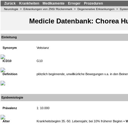
Zurück
Krankheiten
Medikamente
Erreger
Prozeduren
Neurologie
>
Erkrankungen von ZNS/ Rückenmark
>
Degenerative Erkrankungen
>
Syste
Medicle Datenbank: Chorea H
Einleitung
Synonym
Veitstanz
ICD10
G10
Definition
plötzlich beginnende, unwillkürliche Bewegungen v.a. in den Beine
Epidemiologie
Prävalenz
1: 10.000
Alter
Krankheitsbeginn 35.-50. Lebensjahr, bei 10% früherer Beginn =
W