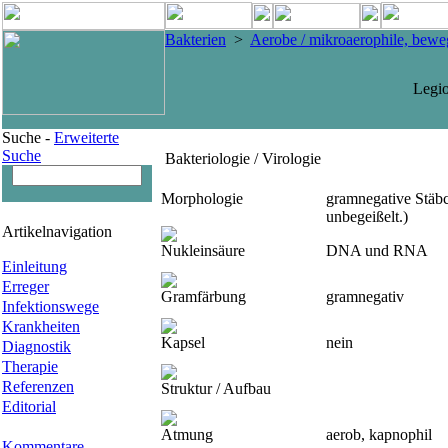
Bakterien
>
Aerobe / mikroaerophile, beweg
Legio
Suche -
Erweiterte
Suche
Bakteriologie / Virologie
Morphologie
gramnegative Stäbc
unbegeißelt.)
Artikelnavigation
Nukleinsäure
DNA und RNA
Einleitung
Erreger
Gramfärbung
gramnegativ
Infektionswege
Krankheiten
Kapsel
nein
Diagnostik
Therapie
Referenzen
Struktur / Aufbau
Editorial
Atmung
aerob, kapnophil
Kommentare