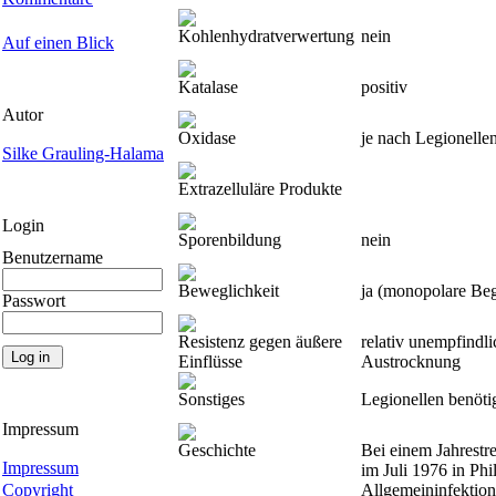
Kohlenhydratverwertung
nein
Auf einen Blick
Katalase
positiv
Autor
Oxidase
je nach Legionelle
Silke Grauling-Halama
Extrazelluläre Produkte
Login
Sporenbildung
nein
Benutzername
Beweglichkeit
ja (monopolare Beg
Passwort
Resistenz gegen äußere
relativ unempfindl
Einflüsse
Austrocknung
Sonstiges
Legionellen benöti
Impressum
Geschichte
Bei einem Jahrestr
Impressum
im Juli 1976 in Ph
Copyright
Allgemeininfektion