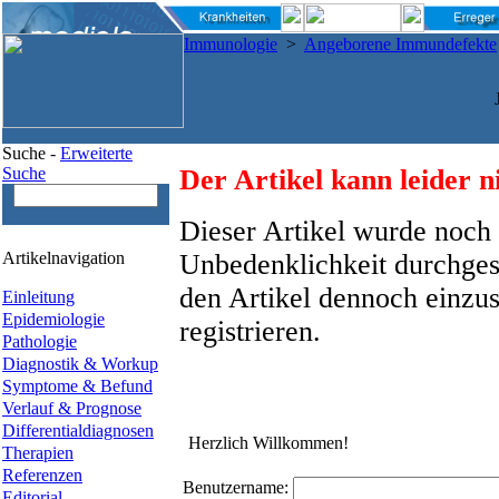
Immunologie
>
Angeborene Immundefekte
Suche -
Erweiterte
Suche
Der Artikel kann leider n
Dieser Artikel wurde noch 
Artikelnavigation
Unbedenklichkeit durchges
den Artikel dennoch einzus
Einleitung
Epidemiologie
registrieren.
Pathologie
Diagnostik & Workup
Symptome & Befund
Verlauf & Prognose
Differentialdiagnosen
Herzlich Willkommen!
Therapien
Referenzen
Benutzername:
Editorial