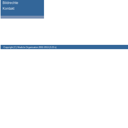
Bildrechte
Kontakt
Copyright
(C) Medicle Organisation 2002-2013 (0.23 s)