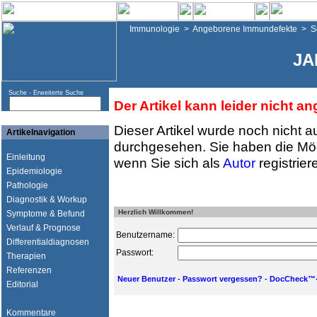
Immunologie
>
Angeborene Immundefekte
>
S
JA
Suche -
Erweiterte Suche
Der Artikel kann leider nicht a
Dieser Artikel wurde noch nicht a
Artikelnavigation
durchgesehen. Sie haben die Mög
Einleitung
wenn Sie sich als
Autor
registrier
Epidemiologie
Pathologie
Diagnostik & Workup
Herzlich Willkommen!
Symptome & Befund
Verlauf & Prognose
Benutzername:
Differentialdiagnosen
Passwort:
Therapien
Referenzen
Neuer Benutzer
-
Passwort vergessen?
-
DocCheck™-
Editorial
Kommentare