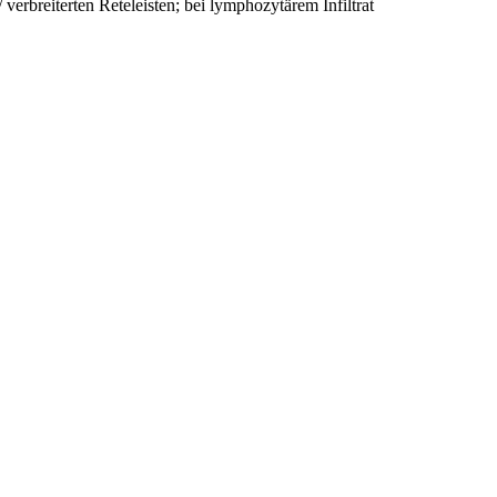
 verbreiterten Reteleisten; bei lymphozytärem Infiltrat