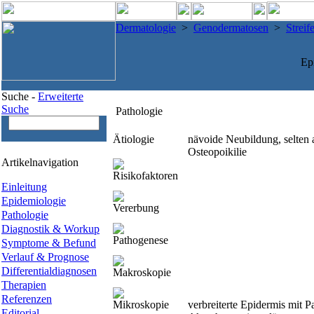
Dermatologie
>
Genodermatosen
>
Strei
Ep
Suche -
Erweiterte
Suche
Pathologie
Ätiologie
nävoide Neubildung, selte
Osteopoikilie
Artikelnavigation
Risikofaktoren
Einleitung
Epidemiologie
Vererbung
Pathologie
Diagnostik & Workup
Pathogenese
Symptome & Befund
Verlauf & Prognose
Differentialdiagnosen
Makroskopie
Therapien
Referenzen
Mikroskopie
verbreiterte Epidermis mit 
Editorial