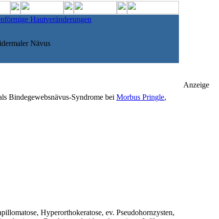
fenförmige Hautveränderungen
idermaler Nävus
Anzeige
n als Bindegewebsnävus-Syndrome bei
Morbus Pringle
,
Papillomatose, Hyperorthokeratose, ev. Pseudohornzysten,