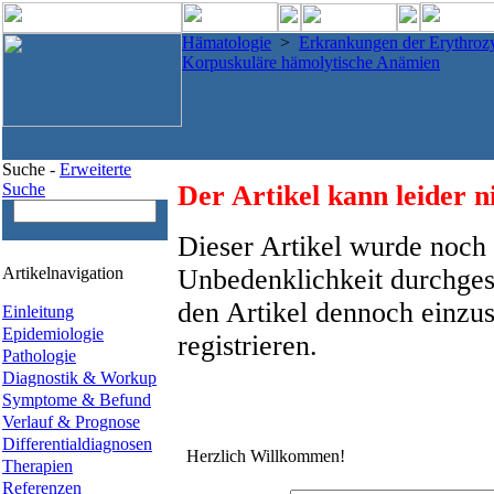
Hämatologie
>
Erkrankungen der Erythroz
Korpuskuläre hämolytische Anämien
Suche -
Erweiterte
Suche
Der Artikel kann leider n
Dieser Artikel wurde noch 
Artikelnavigation
Unbedenklichkeit durchges
den Artikel dennoch einzus
Einleitung
Epidemiologie
registrieren.
Pathologie
Diagnostik & Workup
Symptome & Befund
Verlauf & Prognose
Differentialdiagnosen
Herzlich Willkommen!
Therapien
Referenzen